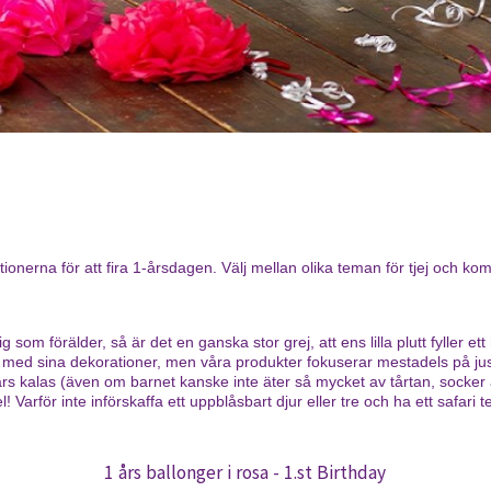
tionerna för att fira 1-årsdagen. Välj mellan olika teman för tjej och k
om förälder, så är det en ganska stor grej, att ens lilla plutt fyller ett 
s med sina dekorationer, men våra produkter fokuserar mestadels på just 
1 års kalas (även om barnet kanske inte äter så mycket av tårtan, socke
 Varför inte införskaffa ett uppblåsbart djur eller tre och ha ett safari 
1 års ballonger i rosa - 1.st Birthday