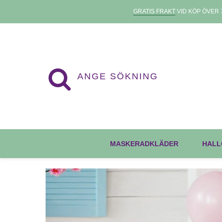
GRATIS FRAKT
VID KÖP ÖVER 7
MASKERADKLÄDER
HALL