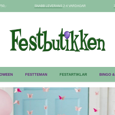
50,-
SNABB LEVERANS
2-4 VARDAGAR
OWEEN
FESTTEMAN
FESTARTIKLAR
BINGO &