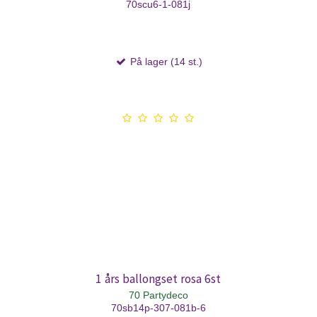
70scu6-1-081j
På lager (14 st.)
1 års ballongset rosa 6st
70 Partydeco
70sb14p-307-081b-6