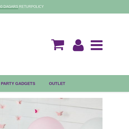
30 DAGARS
RETURPOLICY
 PARTY GADGETS
OUTLET