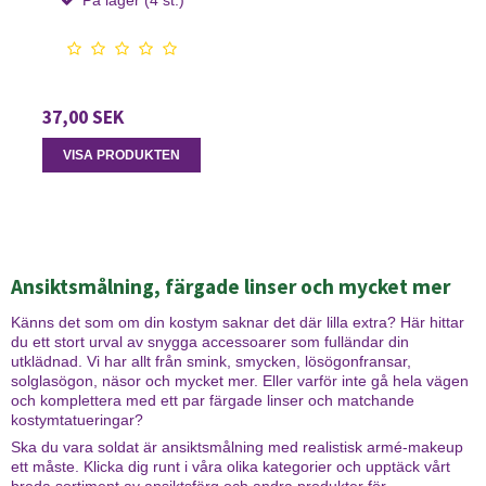
37,00 SEK
VISA PRODUKTEN
Ansiktsmålning, färgade linser och mycket mer
Känns det som om din kostym saknar det där lilla extra? Här hittar
du ett stort urval av snygga accessoarer som fulländar din
utklädnad. Vi har allt från smink, smycken, lösögonfransar,
solglasögon, näsor och mycket mer. Eller varför inte gå hela vägen
och komplettera med ett par färgade linser och matchande
kostymtatueringar?
Ska du vara soldat är ansiktsmålning med realistisk armé-makeup
ett måste. Klicka dig runt i våra olika kategorier och upptäck vårt
breda sortiment av ansiktsfärg och andra produkter för