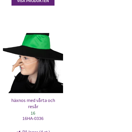
VISA PRODUKTEN
häxnos med vårta och
resår
16
16HA-0336
På lager (4 st.)