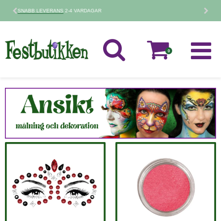
30 DAGARS
RETURPOLICY
0