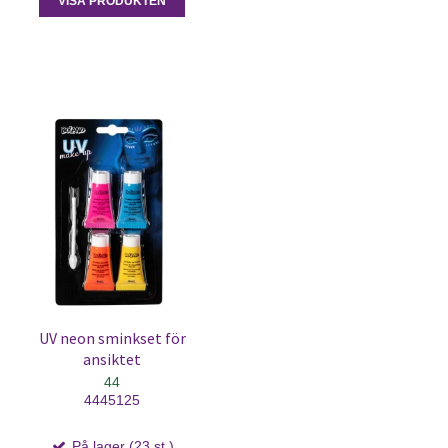
VISA PRODUKTEN
UV neon sminkset för
ansiktet
44
4445125
På lager (23 st.)