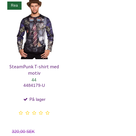
Rea
SteamPunk T-shirt med
motiv
44
4484179-U
På lager
320,00 SEK