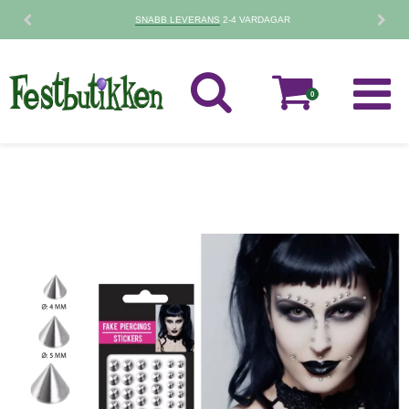
30 DAGARS
RETURPOLICY
0