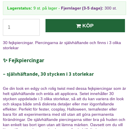
Lagerstatus:
9
st.
på lager
-
Fjernlager (3-5 dage):
300 st.
KÖP
30 fejkpiercingar. Piercingarna är självhäftande och finns i 3 olika
storlekar
✨ Fejkpiercingar
– självhäftande, 30 stycken i 3 storlekar
Ge din look en edgy och rolig twist med dessa fejkpiercingar som är
helt självhäftande och enkla att applicera. Setet innehåller 30
stycken uppdelade i 3 olika storlekar, så att du kan variera din look
och skapa både små diskreta detaljer eller mer iögonfallande
effekter. Perfekt för fester, cosplay, Halloween, temafester eller
bara för att experimentera med stil utan att göra permanenta
förändringar. De självhäftande piercingarna sitter bra på huden och
kan enkelt tas bort igen utan att lämna märken. Oavsett om du vill