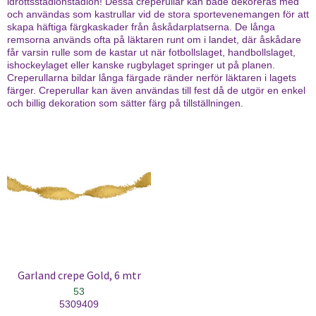
idrottsstadionstadion! Dessa creperullar kan både dekoreras med
och användas som kastrullar vid de stora sportevenemangen för att
skapa häftiga färgkaskader från åskådarplatserna. De långa
remsorna används ofta på läktaren runt om i landet, där åskådare
får varsin rulle som de kastar ut när fotbollslaget, handbollslaget,
ishockeylaget eller kanske rugbylaget springer ut på planen.
Creperullarna bildar långa färgade ränder nerför läktaren i lagets
färger. Creperullar kan även användas till fest då de utgör en enkel
och billig dekoration som sätter färg på tillställningen.
Garland crepe Gold, 6 mtr
53
5309409