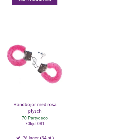
Handbojor med rosa
plysch
70 Partydeco
70kjd-081
På lager (34 st.)