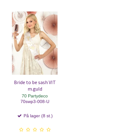
Bride to be sash VIT
m.guld
70 Partydeco
70swp3-008-U
På lager (8 st.)