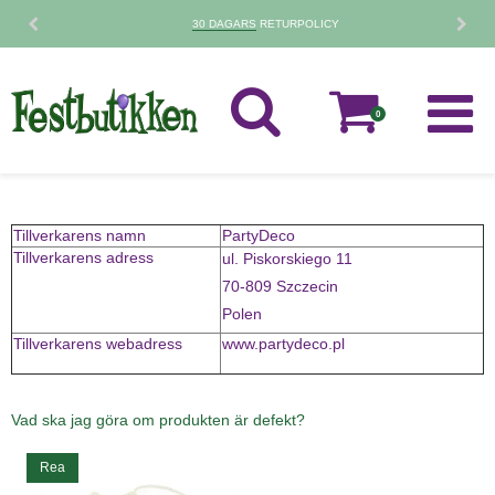
30 DAGARS
RETURPOLICY
0
Tillverkarens namn
PartyDeco
Tillverkarens adress
ul. Piskorskiego 11
70-809 Szczecin
Polen
Tillverkarens webadress
www.partydeco.pl
Vad ska jag göra om produkten är defekt?
Rea