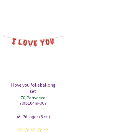
I love you folieballong
set
70 Partydeco
70fb184m-007
På lager (5 st.)