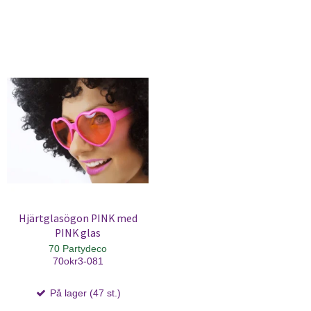
Hjärtglasögon PINK med
PINK glas
70 Partydeco
70okr3-081
På lager (47 st.)