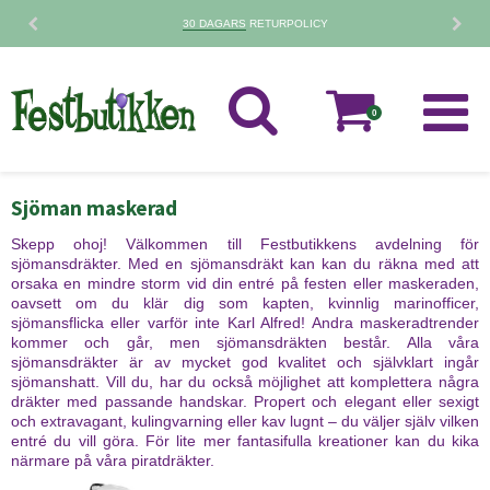
30 DAGARS
RETURPOLICY
0
Sjöman maskerad
Skepp ohoj! Välkommen till Festbutikkens avdelning för
sjömansdräkter. Med en sjömansdräkt kan kan du räkna med att
orsaka en mindre storm vid din entré på festen eller maskeraden,
oavsett om du klär dig som kapten, kvinnlig marinofficer,
sjömansflicka eller varför inte Karl Alfred! Andra maskeradtrender
kommer och går, men sjömansdräkten består. Alla våra
sjömansdräkter är av mycket god kvalitet och självklart ingår
sjömanshatt. Vill du, har du också möjlighet att komplettera några
dräkter med passande handskar. Propert och elegant eller sexigt
och extravagant, kulingvarning eller kav lugnt – du väljer själv vilken
entré du vill göra. För lite mer fantasifulla kreationer kan du kika
närmare på våra piratdräkter.