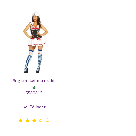
Seglare kvinna dräkt
55
5580813
På lager