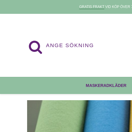
GRATIS FRAKT
VID KÖP ÖVER 7
MASKERADKLÄDER