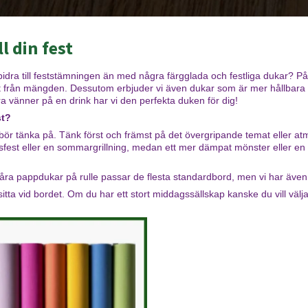
l din fest
tt bidra till feststämningen än med några färgglada och festliga dukar? P
ut från mängden. Dessutom erbjuder vi även dukar som är mer hållbara
ra vänner på en drink har vi den perfekta duken för dig!
st?
du bör tänka på. Tänk först och främst på det övergripande temat eller 
agsfest eller en sommargrillning, medan ett mer dämpat mönster eller en
Våra pappdukar på rulle passar de flesta standardbord, men vi har även r
ta vid bordet. Om du har ett stort middagssällskap kanske du vill välja