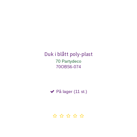
Duk i blått poly-plast
70 Partydeco
70OBS6-074
På lager (11 st.)