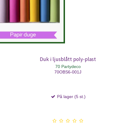
Duk i ljusblått poly-plast
70 Partydeco
70OBS6-001J
På lager (5 st.)