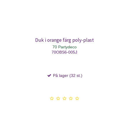
Duk i orange färg poly-plast
70 Partydeco
70OBS6-005J
På lager (32 st.)