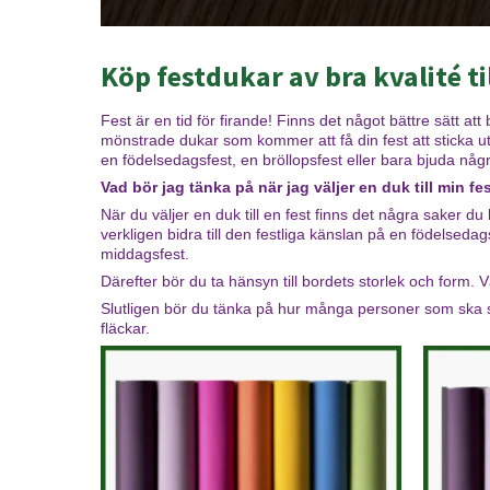
Köp festdukar av bra kvalité til
Fest är en tid för firande! Finns det något bättre sätt a
mönstrade dukar som kommer att få din fest att sticka 
en födelsedagsfest, en bröllopsfest eller bara bjuda någ
Vad bör jag tänka på när jag väljer en duk till min fe
När du väljer en duk till en fest finns det några saker 
verkligen bidra till den festliga känslan på en födelsed
middagsfest.
Därefter bör du ta hänsyn till bordets storlek och form. 
Slutligen bör du tänka på hur många personer som ska sit
fläckar.