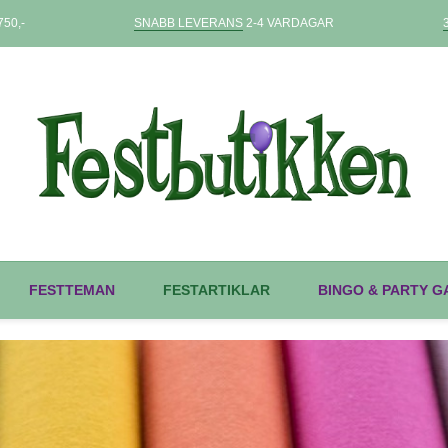
50,-
SNABB LEVERANS
2-4 VARDAGAR
FESTTEMAN
FESTARTIKLAR
BINGO & PARTY 