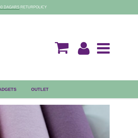
30 DAGARS
RETURPOLICY
GADGETS
OUTLET