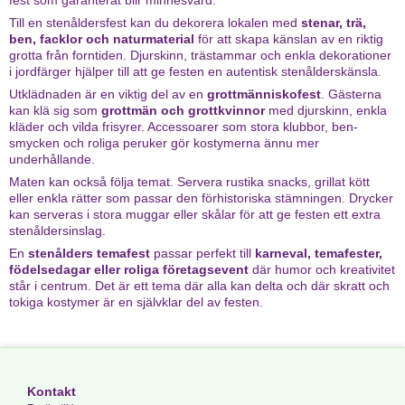
fest som garanterat blir minnesvärd.
Till en stenåldersfest kan du dekorera lokalen med
stenar, trä,
ben, facklor och naturmaterial
för att skapa känslan av en riktig
grotta från forntiden. Djurskinn, trästammar och enkla dekorationer
i jordfärger hjälper till att ge festen en autentisk stenålderskänsla.
Utklädnaden är en viktig del av en
grottmänniskofest
. Gästerna
kan klä sig som
grottmän och grottkvinnor
med djurskinn, enkla
kläder och vilda frisyrer. Accessoarer som stora klubbor, ben-
smycken och roliga peruker gör kostymerna ännu mer
underhållande.
Maten kan också följa temat. Servera rustika snacks, grillat kött
eller enkla rätter som passar den förhistoriska stämningen. Drycker
kan serveras i stora muggar eller skålar för att ge festen ett extra
stenåldersinslag.
En
stenålders temafest
passar perfekt till
karneval, temafester,
födelsedagar eller roliga företagsevent
där humor och kreativitet
står i centrum. Det är ett tema där alla kan delta och där skratt och
tokiga kostymer är en självklar del av festen.
Kontakt