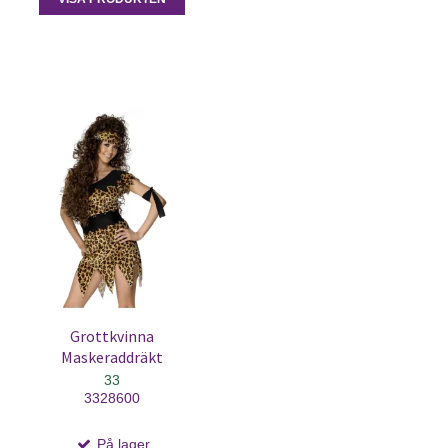
Grottkvinna
Maskeraddräkt
33
3328600
På lager