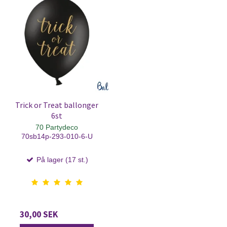
Trick or Treat ballonger
6st
70 Partydeco
70sb14p-293-010-6-U
På lager (17 st.)
30,00 SEK