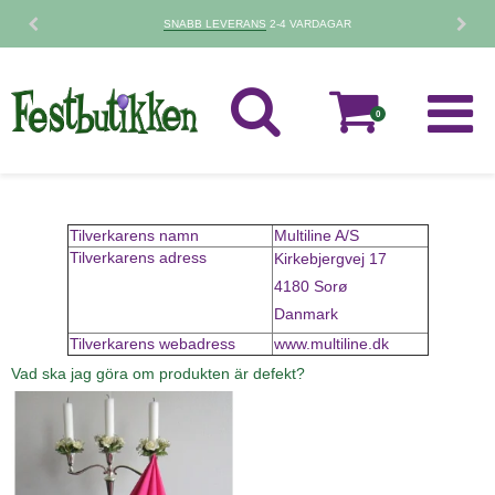
SNABB LEVERANS
2-4 VARDAGAR
0
Tilverkarens namn
Multiline A/S
Tilverkarens adress
Kirkebjergvej 17
4180 Sorø
Danmark
Tilverkarens webadress
www.multiline.dk
Vad ska jag göra om produkten är defekt?