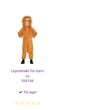
Lejondräkt för barn
55
558748
På lager