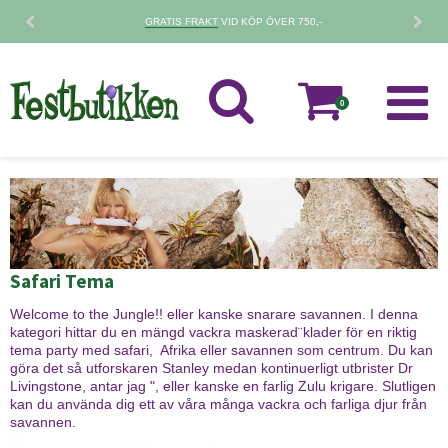
GRATIS FRAKT
VID KÖP ÖVER 750,-
0
Safari Tema
Welcome to the Jungle!! eller kanske snarare savannen. I denna
kategori hittar du en mängd vackra maskerad¨klader för en riktig
tema party med safari, Afrika eller savannen som centrum. Du kan
göra det så utforskaren Stanley medan kontinuerligt utbrister Dr
Livingstone, antar jag ", eller kanske en farlig Zulu krigare. Slutligen
kan du använda dig ett av våra många vackra och farliga djur från
savannen.