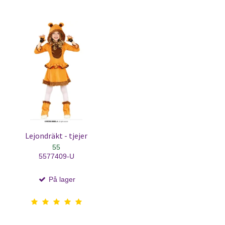
Lejondräkt - tjejer
55
5577409-U
På lager