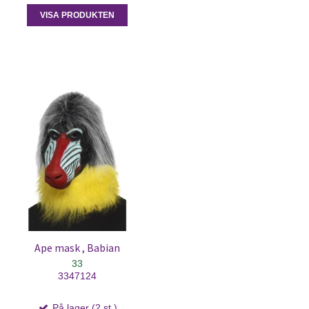
VISA PRODUKTEN
Ape mask , Babian
33
3347124
På lager (2 st.)