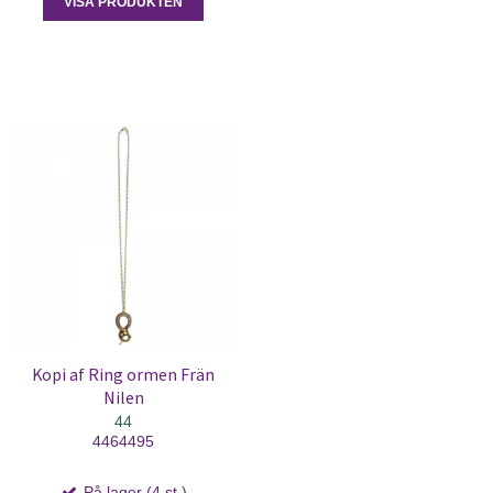
VISA PRODUKTEN
Kopi af Ring ormen Frän
Nilen
44
4464495
På lager (4 st.)