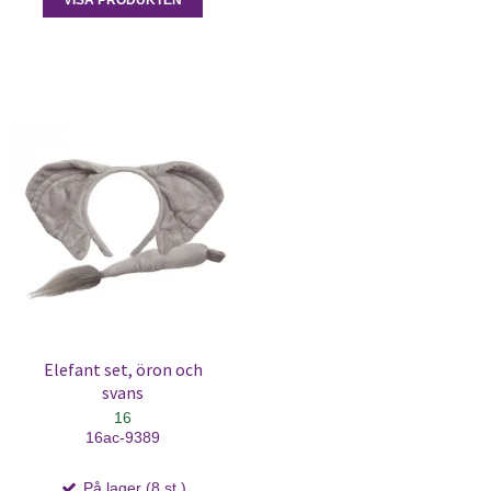
Elefant set, öron och
svans
16
16ac-9389
På lager (8 st.)