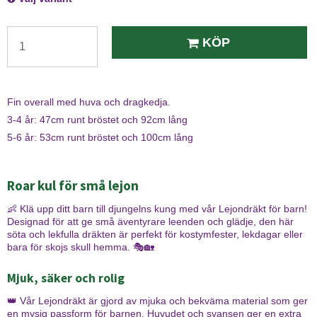
KÖP
Fin overall med huva och dragkedja.
3-4 år: 47cm runt bröstet och 92cm lång
5-6 år: 53cm runt bröstet och 100cm lång
Roar kul för små lejon
👶 Klä upp ditt barn till djungelns kung med vår Lejondräkt för barn!
Designad för att ge små äventyrare leenden och glädje, den här
söta och lekfulla dräkten är perfekt för kostymfester, lekdagar eller
bara för skojs skull hemma. 🎭🏡
Mjuk, säker och rolig
👑 Vår Lejondräkt är gjord av mjuka och bekväma material som ger
en mysig passform för barnen. Huvudet och svansen ger en extra