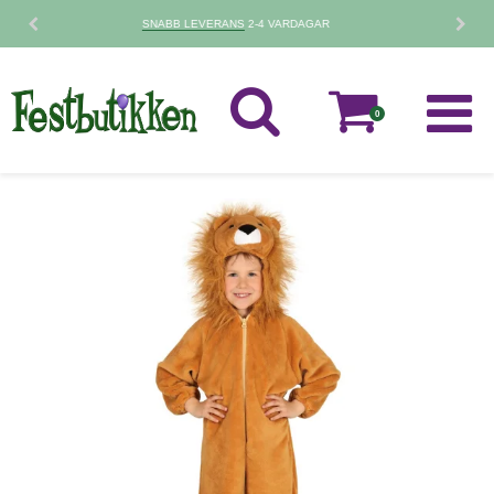
30 DAGARS
RETURPOLICY
0