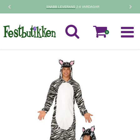
30 DAGARS
RETURPOLICY
0