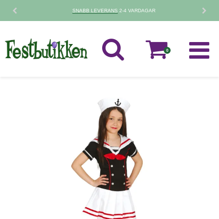
SNABB LEVERANS
2-4 VARDAGAR
0