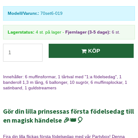
Modell/Varunr.:
70set6-019
Lagerstatus:
4
st.
på lager
-
Fjernlager (3-5 dage):
6 st.
KÖP
Innehåller: 6 muffinsformar, 1 tårtval med "1:a födelsedag", 1
banderoll 1,3 m lång, 6 ballonger, 10 sugrör, 6 muffinsplockar, 1
satinband, 1 guldstreamers
Gör din lilla prinsessas första födelsedag till
en magisk händelse 🎉👑🎈
Fira din lilla flickas första födelsedag med vår Partybox! Denna