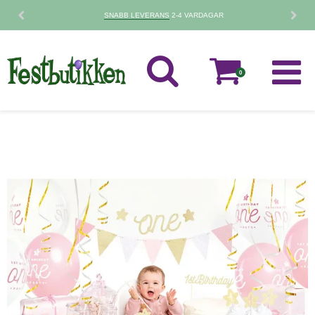
SNABB LEVERANS
2-4 VARDAGAR
0