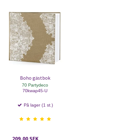
Boho gästbok
70 Partydeco
70kwap45-U
På lager (1 st.)
209,00 SEK