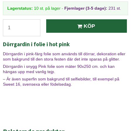
Lagerstatus:
10
st.
på lager
-
Fjernlager (3-5 dage):
231 st.
KÖP
Dörrgardin i folie i hot pink
Dörrgardin i pink-färg folie som används till dörrar, dekoration eller
som bakgrund till den stora festen där det inte sparas på glitter.
Dörrgardin i snygg Pink folie som mäter 90x250 cm. och kan
hängas upp med vanlig tejp.
– Är även superfin som bakgrund till selfiebilder, till exempel på
Sweet 16, svensexa eller födelsedag.