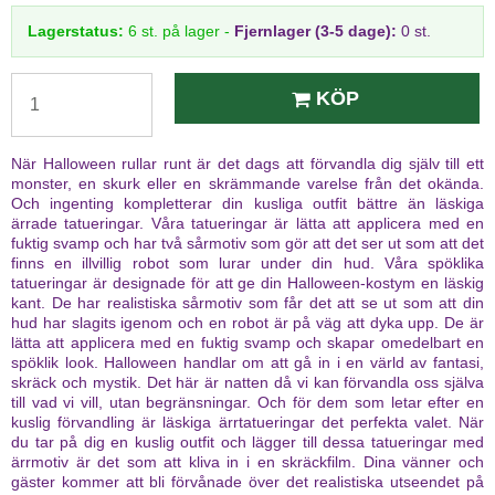
Lagerstatus:
6
st.
på lager
-
Fjernlager (3-5 dage):
0 st.
KÖP
När Halloween rullar runt är det dags att förvandla dig själv till ett
monster, en skurk eller en skrämmande varelse från det okända.
Och ingenting kompletterar din kusliga outfit bättre än läskiga
ärrade tatueringar. Våra tatueringar är lätta att applicera med en
fuktig svamp och har två sårmotiv som gör att det ser ut som att det
finns en illvillig robot som lurar under din hud. Våra spöklika
tatueringar är designade för att ge din Halloween-kostym en läskig
kant. De har realistiska sårmotiv som får det att se ut som att din
hud har slagits igenom och en robot är på väg att dyka upp. De är
lätta att applicera med en fuktig svamp och skapar omedelbart en
spöklik look. Halloween handlar om att gå in i en värld av fantasi,
skräck och mystik. Det här är natten då vi kan förvandla oss själva
till vad vi vill, utan begränsningar. Och för dem som letar efter en
kuslig förvandling är läskiga ärrtatueringar det perfekta valet. När
du tar på dig en kuslig outfit och lägger till dessa tatueringar med
ärrmotiv är det som att kliva in i en skräckfilm. Dina vänner och
gäster kommer att bli förvånade över det realistiska utseendet på