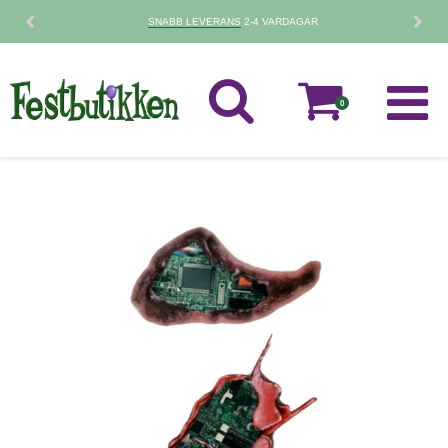
SNABB LEVERANS
2-4 VARDAGAR
0