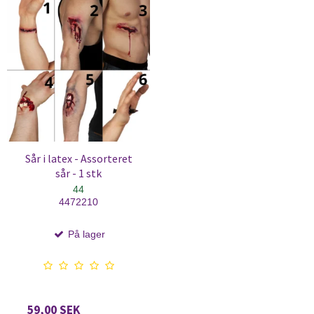
Sår i latex - Assorteret
sår - 1 stk
44
4472210
På lager
59,00 SEK