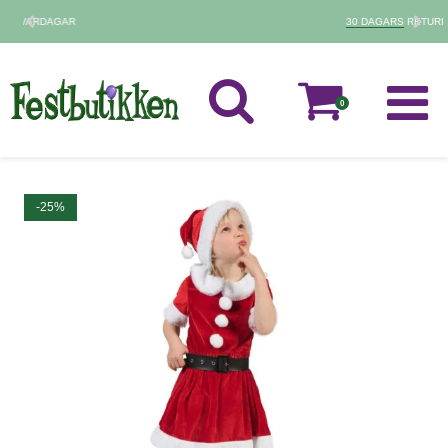
30 DAGARS
RETURPOLICY
0
-25%