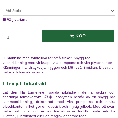
Välj Storlek
Välj variant
KÖP
Julklänning med tomteluva för små flickor. Snygg röd
velourklänning med vit krage, vita pompoms och vita plyschkanter.
Klänningen har dragkedja i ryggen och lätt resår i midjan. Ett svart
bälte och tomteluva ingår.
Liten jul flickadräkt
Låt den lilla tomtetjejen sprida julglädje i denna vackra och
charmiga tomtekostym! 🎁🎄 Kostymen består av en snygg röd
sammetsklänning, dekorerad med vita pompoms och mjuka
plyschkanter, vilket ger en klassisk och mysig jullook. Med ett svart
bälte runt midjan och en röd tomteluva är din lilla tomte redo för
julafton, julgransfest eller en magisk decemberdag.