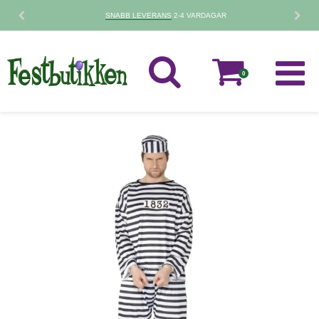
SNABB LEVERANS
2-4 VARDAGAR
0