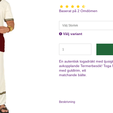
Baserat på
2
Omdömen
Välj Storlek
Välj variant
En autentisk togadräkt med tjusigt g
avkopplande Termerbesök! Toga M
med guldtrim, ett
matchande bälte.
Beskrivning