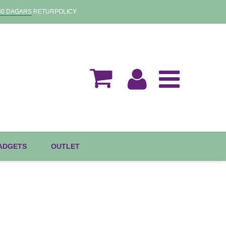
30 DAGARS
RETURPOLICY
GADGETS
OUTLET