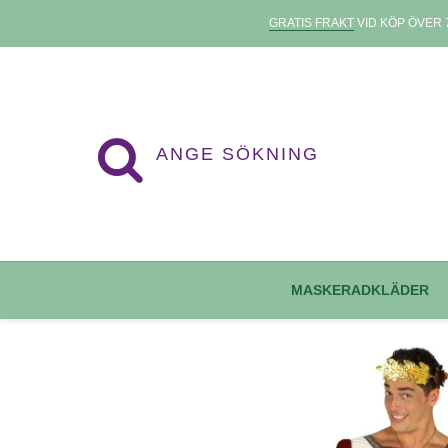
GRATIS FRAKT
VID KÖP ÖVER 7
MASKERADKLÄDER