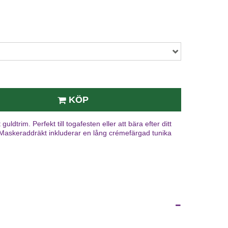
KÖP
uldtrim. Perfekt till togafesten eller att bära efter ditt
askeraddräkt inkluderar en lång crémefärgad tunika