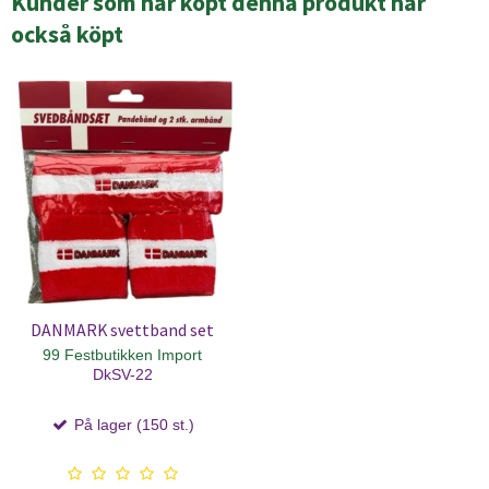
Kunder som har köpt denna produkt har
också köpt
DANMARK svettband set
99 Festbutikken Import
DkSV-22
På lager (150 st.)