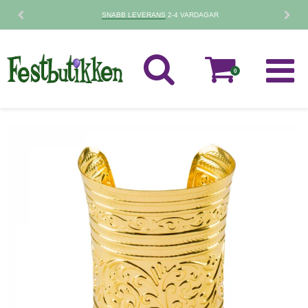
SNABB LEVERANS
2-4 VARDAGAR
0