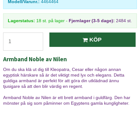
Modell/Varunr.:
4464464
Lagerstatus:
18
st.
på lager
-
Fjernlager (3-5 dage):
2484 st.
KÖP
Armband Noble av Nilen
Om du ska klä ut dig till Kleopatra, Cesar eller någon annan
egyptisk härskare så är det viktigt med lyx och elegans. Detta
guldiga armband är perfekt för att göra din utklädnad ännu
tjusigare så att den blir värdig en regent.
Armband Noble av Nilen är ett brett armband i guldfärg. Den har
mönster på sig som påminner om Egyptens gamla kungligheter.