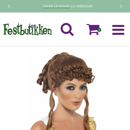
SNABB LEVERANS
2-4 VARDAGAR
0