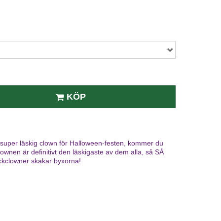
KÖP
en super läskig clown för Halloween-festen, kommer du
ownen är definitivt den läskigaste av dem alla, så SÅ
kclowner skakar byxorna!