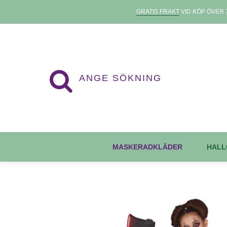
GRATIS FRAKT
VID KÖP ÖVER 7
MASKERADKLÄDER
HALL