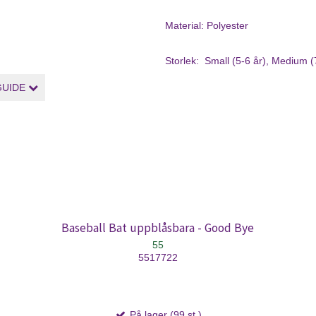
Material: Polyester
Storlek: Small (5-6 år), Medium (
GUIDE
Baseball Bat uppblåsbara - Good Bye
55
5517722
På lager (99 st.)