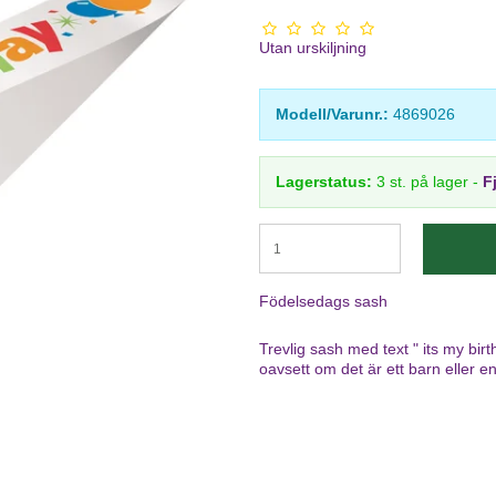
Utan urskiljning
Modell/Varunr.:
4869026
Lagerstatus:
3
st.
på lager
-
F
Födelsedags sash
Trevlig sash med text " its my bi
oavsett om det är ett barn eller e