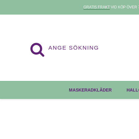
GRATIS FRAKT
VID KÖP ÖVER 7
MASKERADKLÄDER
HALL