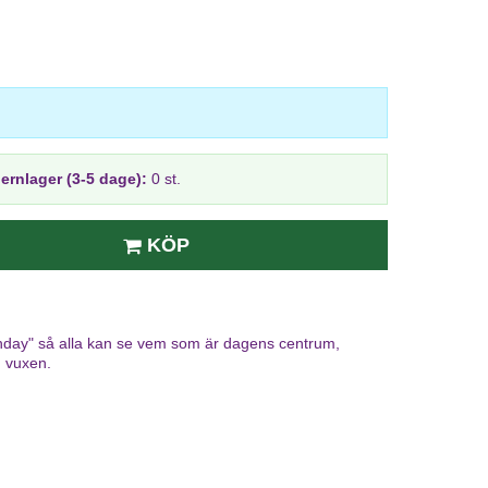
jernlager (3-5 dage):
0 st.
KÖP
rthday" så alla kan se vem som är dagens centrum,
n vuxen.