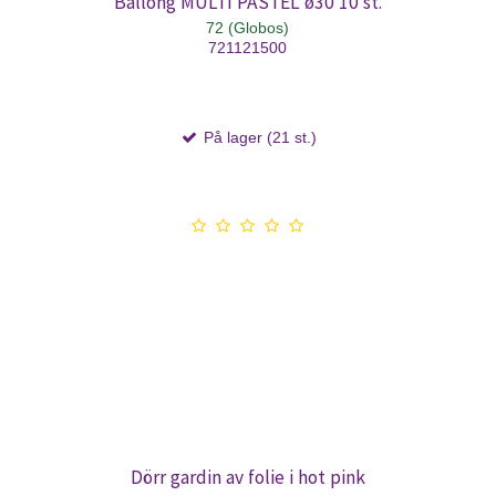
Ballong MULTI PASTEL ø30 10 st.
72 (Globos)
721121500
På lager (21 st.)
Dörr gardin av folie i hot pink