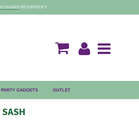
30 DAGARS
RETURPOLICY
 PARTY GADGETS
OUTLET
y SASH