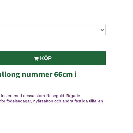
KÖP
ballong nummer 66cm i
till festen med dessa stora Rosegold-färgade
r födelsedagar, nyårsafton och andra festliga tillfällen