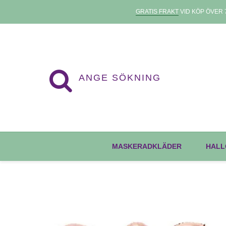
GRATIS FRAKT
VID KÖP ÖVER 7
MASKERADKLÄDER
HALL