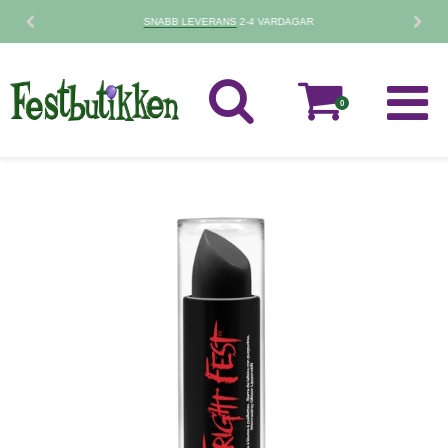
30 DAGARS
RETURPOLICY
0