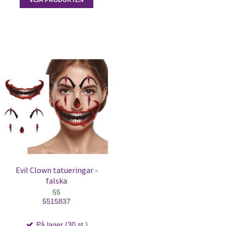
Evil Clown tatueringar -
falska
55
5515837
På lager (30 st.)