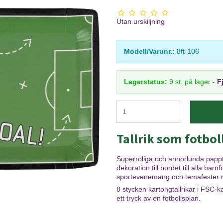
Utan urskiljning
Modell/Varunr.:
8ft-106
Lagerstatus:
9
st.
på lager
-
F
Tallrik som fotbol
Superroliga och annorlunda pappta
dekoration till bordet till alla bar
sportevenemang och temafester 
8 stycken kartongtallrikar i FSC-
ett tryck av en fotbollsplan.