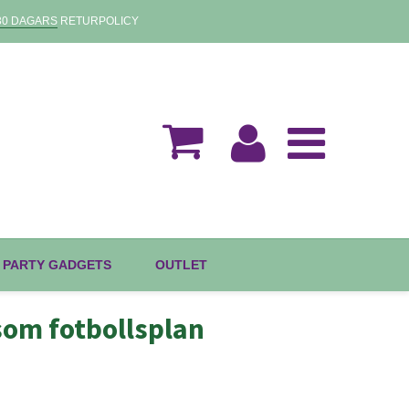
30 DAGARS
RETURPOLICY
 PARTY GADGETS
OUTLET
som fotbollsplan