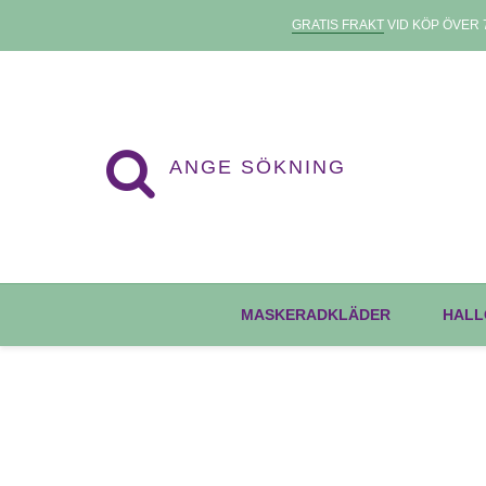
GRATIS FRAKT
VID KÖP ÖVER 7
MASKERADKLÄDER
HALL