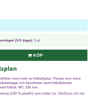
jernlager (3-5 dage):
0 st.
KÖP
lsplan
llrikar med motiv av fotbollsplan, Passar som extra
nfödelsedagar och klassfester samt fotbollsfester,
med fotboll, WC, EM mm.
kartong (100 % plastfri) som mäter ca. 19x31cm och har