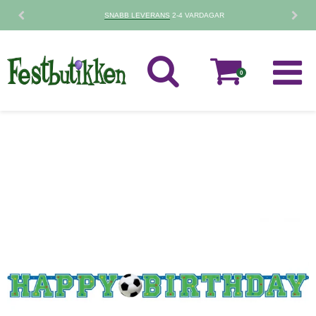
SNABB LEVERANS
2-4 VARDAGAR
0