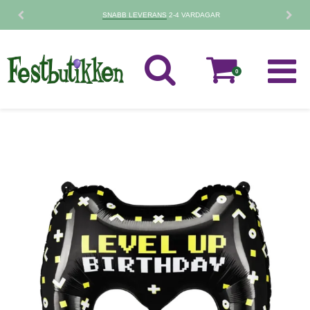
SNABB LEVERANS
2-4 VARDAGAR
0