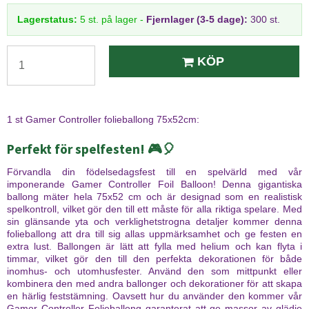
Lagerstatus:
5
st.
på lager
-
Fjernlager (3-5 dage):
300 st.
KÖP
1 st Gamer Controller folieballong 75x52cm:
Perfekt för spelfesten! 🎮🎈
Förvandla din födelsedagsfest till en spelvärld med vår
imponerande Gamer Controller Foil Balloon! Denna gigantiska
ballong mäter hela 75x52 cm och är designad som en realistisk
spelkontroll, vilket gör den till ett måste för alla riktiga spelare. Med
sin glänsande yta och verklighetstrogna detaljer kommer denna
folieballong att dra till sig allas uppmärksamhet och ge festen en
extra lust. Ballongen är lätt att fylla med helium och kan flyta i
timmar, vilket gör den till den perfekta dekorationen för både
inomhus- och utomhusfester. Använd den som mittpunkt eller
kombinera den med andra ballonger och dekorationer för att skapa
en härlig feststämning. Oavsett hur du använder den kommer vår
Gamer Controller Folieballong garanterat att ge massor av glädje