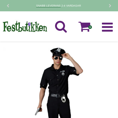
30 DAGARS
RETURPOLICY
0