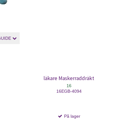
GUIDE
läkare Maskerraddräkt
16
16EGB-4094
På lager