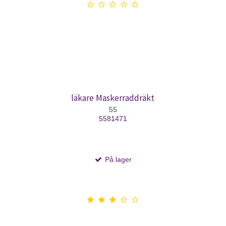
läkare Maskerraddräkt
55
5581471
På lager