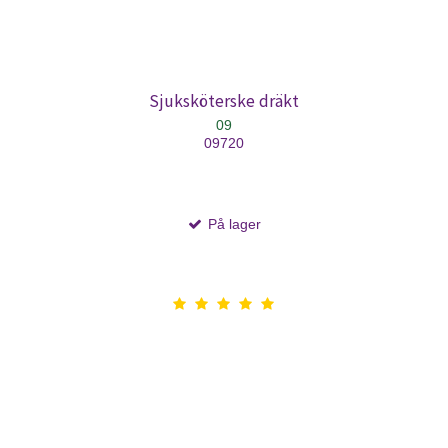
Sjuksköterske dräkt
09
09720
På lager