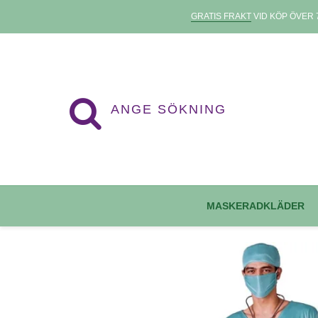
GRATIS FRAKT
VID KÖP ÖVER 7
MASKERADKLÄDER