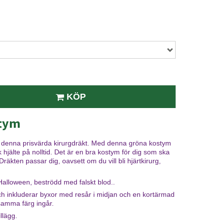
KÖP
stym
 denna prisvärda kirurgdräkt. Med denna gröna kostym
k hjälte på nolltid. Det är en bra kostym för dig som ska
kten passar dig, oavsett om du vill bli hjärtkirurg,
Halloween, beströdd med falskt blod..
ch inkluderar byxor med resår i midjan och en kortärmad
samma färg ingår.
llägg.