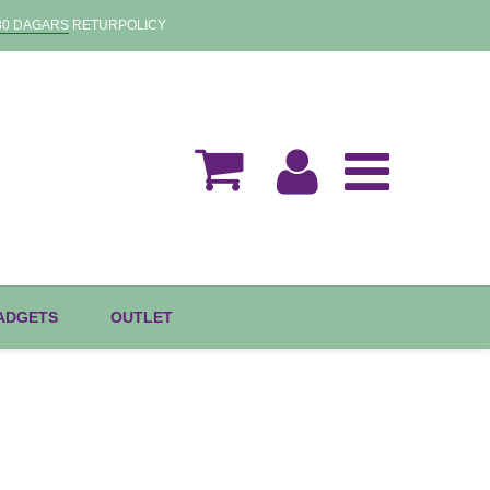
30 DAGARS
RETURPOLICY
GADGETS
OUTLET