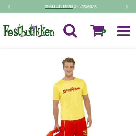
SNABB LEVERANS
2-4 VARDAGAR
0