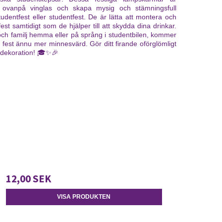
t ovanpå vinglas och skapa mysig och stämningsfull
tudentfest eller studentfest. De är lätta att montera och
fest samtidigt som de hjälper till att skydda dina drinkar.
ch familj hemma eller på språng i studentbilen, kommer
fest ännu mer minnesvärd. Gör ditt firande oförglömligt
 dekoration! 🎓✨🎉
12,00 SEK
VISA PRODUKTEN