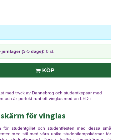
Fjernlager (3-5 dage):
0 st.
KÖP
last med tryck av Dannebrog och studentkepsar med
och är perfekt runt ett vinglas med en LED i.
skärm för vinglas
 för studentgillet och studentfesten med dessa små
enter med stil med våra unika studentlampskärmar för
iska studentkepsar! Dessa festliga lampskärmar är