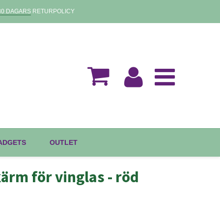
30 DAGARS
RETURPOLICY
GADGETS
OUTLET
rm för vinglas - röd