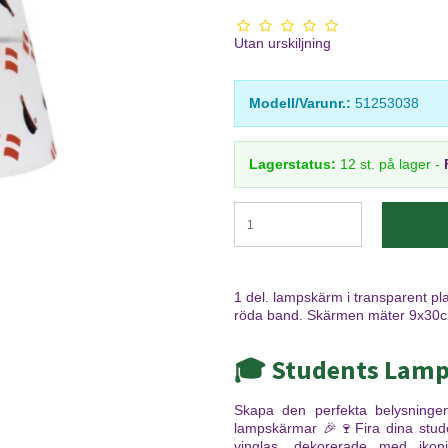
Utan urskiljning
Modell/Varunr.:
51253038
Lagerstatus:
12
st.
på lager
-
1 del. lampskärm i transparent p
röda band. Skärmen mäter 9x30cm 
🎓 Students Lamp
Skapa den perfekta belysningen
lampskärmar 🎉🍷Fira dina stud
vinglas, dekorerade med ikon