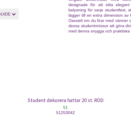
designade för att sitta elegan
belysning för varje studentfest, s
GUIDE
lägger till en extra dimension av 
Oavsett om du firar med vänner o
dessa studentmössor att göra din 
med denna snygga och praktiska
Student dekorera hattar 20 st. RÖD
51
51253042