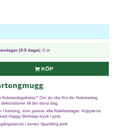
jernlager (3-5 dage):
0 st.
KÖP
kartongmugg
ga födelsedagskalas? Om du ska fira din födelsedag
ekorationer till din stora dag.
ar i kartong, som passar alla födelsedagar. Kopparna
 med Happy Birthday-tryck i pink,
ngångsservis i serien Sparkling pink.