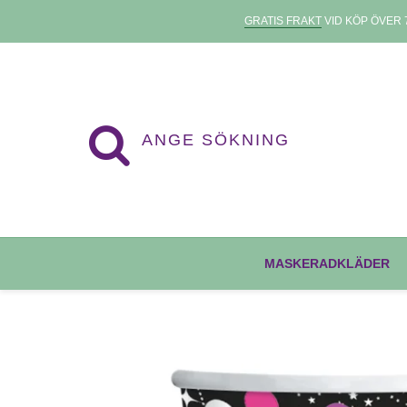
GRATIS FRAKT
VID KÖP ÖVER 7
MASKERADKLÄDER