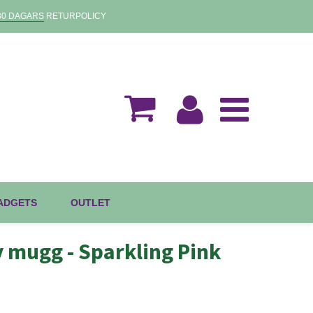
30 DAGARS
RETURPOLICY
GADGETS
OUTLET
 mugg - Sparkling Pink