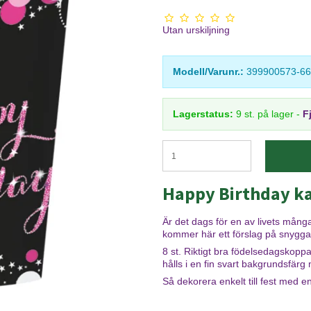
Utan urskiljning
Modell/Varunr.:
399900573-66
Lagerstatus:
9
st.
på lager
-
F
Happy Birthday 
Är det dags för en av livets mån
kommer här ett förslag på snygga d
8 st. Riktigt bra födelsedagskopp
hålls i en fin svart bakgrundsfärg
Så dekorera enkelt till fest med e