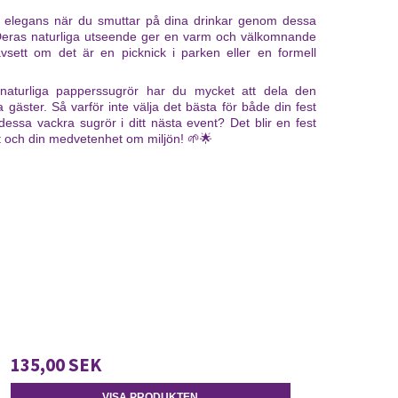
er elegans när du smuttar på dina drinkar genom dessa
. Deras naturliga utseende ger en varm och välkomnande
avsett om det är en picknick i parken eller en formell
aturliga papperssugrör har du mycket att dela den
gäster. Så varför inte välja det bästa för både din fest
ssa vackra sugrör i ditt nästa event? Det blir en fest
 och din medvetenhet om miljön! 🌱🌟
135,00 SEK
VISA PRODUKTEN