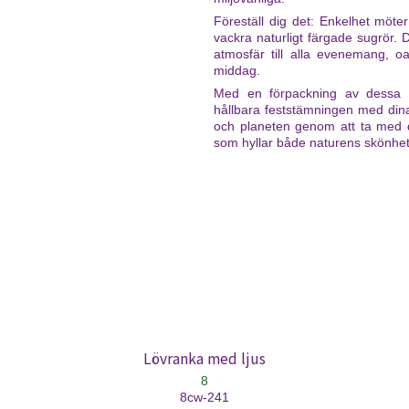
Föreställ dig det: Enkelhet möt
vackra naturligt färgade sugrör
atmosfär till alla evenemang, o
middag.
Med en förpackning av dessa n
hållbara feststämningen med dina 
och planeten genom att ta med de
som hyllar både naturens skönhet
Lövranka med ljus
8
8cw-241