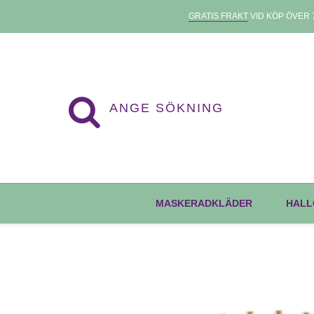
GRATIS FRAKT
VID KÖP ÖVER 7
MASKERADKLÄDER
HALL