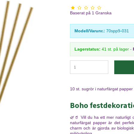
Baserat på
1
Granska
Modell/Varunr.:
70spp9-031
Lagerstatus:
41
st.
på lager
-
10 st. sugrör i naturfärgat pappe
Boho festdekoratio
🌿🥤 Vill du ha ett mer naturligt o
naturfärgat papper är det perfek
charm och är gjorda av biologisk
miljövänliga.