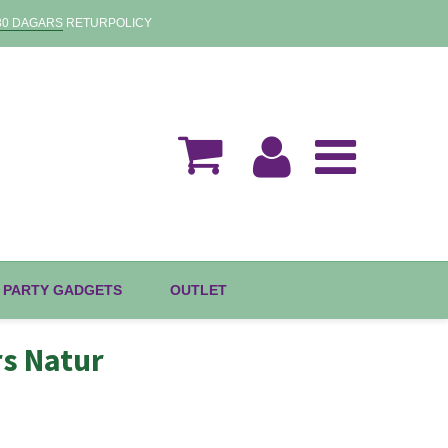
30 DAGARS
RETURPOLICY
 PARTY GADGETS
OUTLET
rs Natur