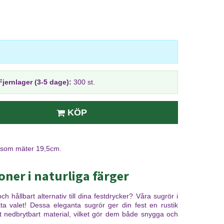
Fjernlager (3-5 dage):
300 st.
KÖP
r som mäter 19,5cm.
ner i naturliga färger
ch hållbart alternativ till dina festdrycker? Våra sugrör i
ta valet! Dessa eleganta sugrör ger din fest en rustik
t nedbrytbart material, vilket gör dem både snygga och