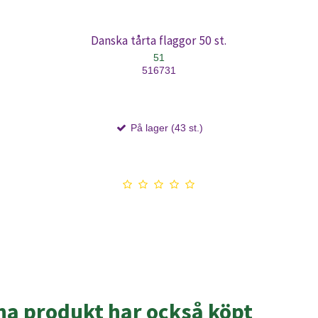
Danska tårta flaggor 50 st.
51
516731
På lager (43 st.)
a produkt har också köpt