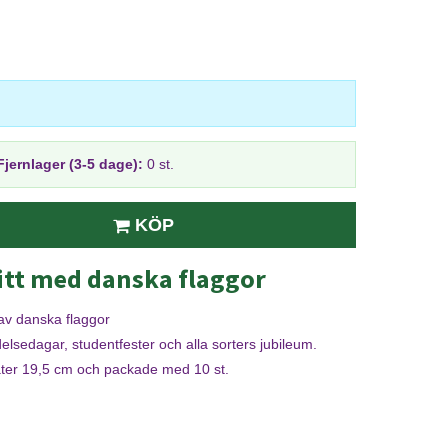
Fjernlager (3-5 dage):
0 st.
KÖP
vitt med danska flaggor
 av danska flaggor
delsedagar, studentfester och alla sorters jubileum.
äter 19,5 cm och packade med 10 st.