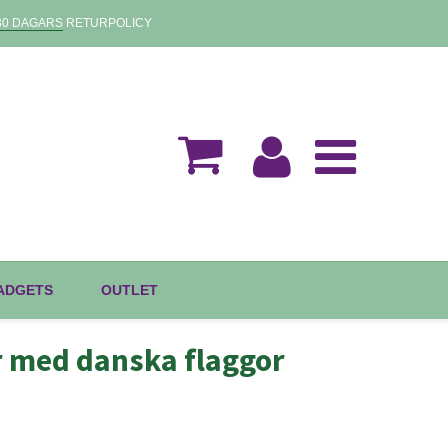
30 DAGARS
RETURPOLICY
GADGETS
OUTLET
r med danska flaggor