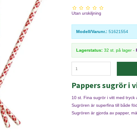
Utan urskiljning
Modell/Varunr.:
51621554
Lagerstatus:
32
st.
på lager
-
Pappers sugrör i 
10 st. Fina sugrör i vitt med tryck
Sugrören är superfina till både fö
Sugrören är gjorda av papper, m