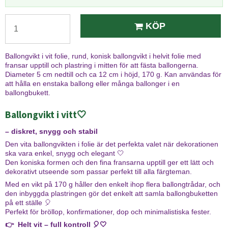
KÖP
Ballongvikt i vit folie, rund, konisk ballongvikt i helvit folie med
fransar upptill och plastring i mitten för att fästa ballongerna.
Diameter 5 cm nedtill och ca 12 cm i höjd, 170 g. Kan användas för
att hålla en enstaka ballong eller många ballonger i en
ballongbukett.
Ballongvikt i vitt🤍
– diskret, snygg och stabil
Den vita ballongvikten i folie är det perfekta valet när dekorationen
ska vara enkel, snygg och elegant 🤍
Den koniska formen och den fina fransarna upptill ger ett lätt och
dekorativt utseende som passar perfekt till alla färgteman.
Med en vikt på 170 g håller den enkelt ihop flera ballongtrådar, och
den inbyggda plastringen gör det enkelt att samla ballongbuketten
på ett ställe 🎈
Perfekt för bröllop, konfirmationer, dop och minimalistiska fester.
👉 Helt vit – full kontroll 🎈🤍