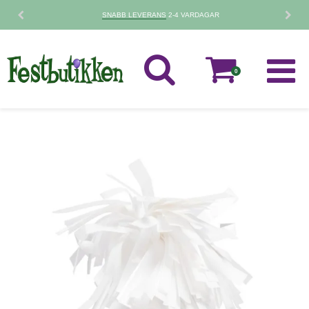
30 DAGARS
RETURPOLICY
0