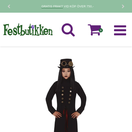
SNABB LEVERANS
2-4 VARDAGAR
0