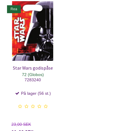
Rea
Star Wars godispåse
72 (Globos)
7283240
På lager (56 st.)
23,00 SEK