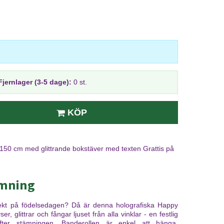
Fjernlager (3-5 dage):
0 st.
KÖP
 150 cm med glittrande bokstäver med texten Grattis på
ämning
ffekt på födelsedagen? Då är denna holografiska Happy
r, glittrar och fångar ljuset från alla vinklar - en festlig
fter stämningen. Banderollen är enkel att hänga,