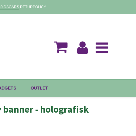
30 DAGARS
RETURPOLICY
GADGETS
OUTLET
 banner - holografisk