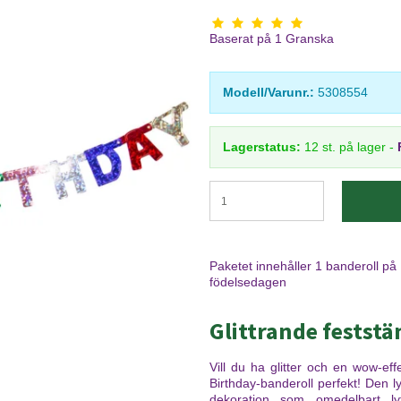
Baserat på
1
Granska
Modell/Varunr.:
5308554
Lagerstatus:
12
st.
på lager
-
Paketet innehåller 1 banderoll på
födelsedagen
Glittrande festst
Vill du ha glitter och en wow-e
Birthday-banderoll perfekt! Den lyse
dekoration som omedelbart ly