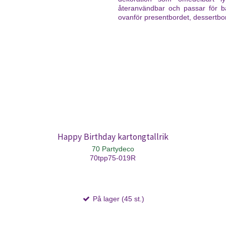
återanvändbar och passar för b
ovanför presentbordet, dessertbord
Happy Birthday kartongtallrik
70 Partydeco
70tpp75-019R
På lager (45 st.)