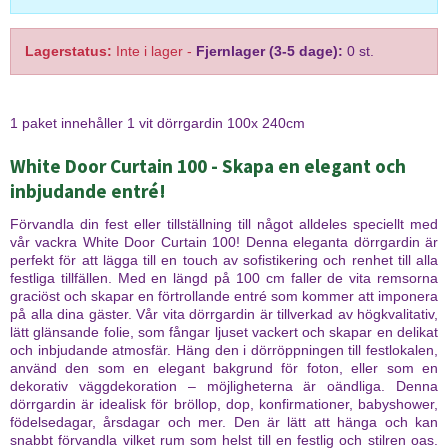
Lagerstatus:
Inte i lager
-
Fjernlager (3-5 dage):
0 st.
1 paket innehåller 1 vit dörrgardin 100x 240cm
White Door Curtain 100 - Skapa en elegant och
inbjudande entré!
Förvandla din fest eller tillställning till något alldeles speciellt med
vår vackra White Door Curtain 100! Denna eleganta dörrgardin är
perfekt för att lägga till en touch av sofistikering och renhet till alla
festliga tillfällen. Med en längd på 100 cm faller de vita remsorna
graciöst och skapar en förtrollande entré som kommer att imponera
på alla dina gäster. Vår vita dörrgardin är tillverkad av högkvalitativ,
lätt glänsande folie, som fångar ljuset vackert och skapar en delikat
och inbjudande atmosfär. Häng den i dörröppningen till festlokalen,
använd den som en elegant bakgrund för foton, eller som en
dekorativ väggdekoration – möjligheterna är oändliga. Denna
dörrgardin är idealisk för bröllop, dop, konfirmationer, babyshower,
födelsedagar, årsdagar och mer. Den är lätt att hänga och kan
snabbt förvandla vilket rum som helst till en festlig och stilren oas.