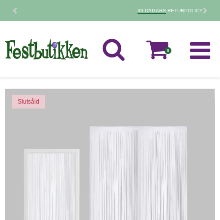
30 DAGARS
RETURPOLICY
0
Slutsåld