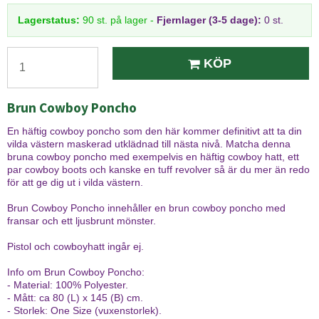
Lagerstatus:
90
st.
på lager
-
Fjernlager (3-5 dage):
0 st.
KÖP
Brun Cowboy Poncho
En häftig cowboy poncho som den här kommer definitivt att ta din
vilda västern maskerad utklädnad till nästa nivå. Matcha denna
bruna cowboy poncho med exempelvis en häftig cowboy hatt, ett
par cowboy boots och kanske en tuff revolver så är du mer än redo
för att ge dig ut i vilda västern.
Brun Cowboy Poncho innehåller en brun cowboy poncho med
fransar och ett ljusbrunt mönster.
Pistol och cowboyhatt ingår ej.
Info om Brun Cowboy Poncho:
- Material: 100% Polyester.
- Mått: ca 80 (L) x 145 (B) cm.
- Storlek: One Size (vuxenstorlek).