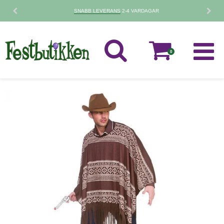
30 DAGARS
RETURPOLICY
0