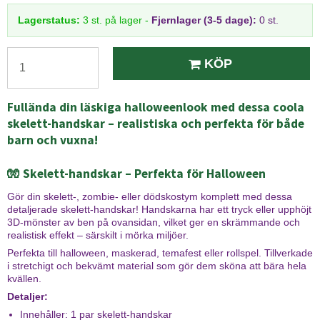
Lagerstatus:
3
st.
på lager
-
Fjernlager (3-5 dage):
0 st.
KÖP
Fullända din läskiga halloweenlook med dessa coola
skelett-handskar – realistiska och perfekta för både
barn och vuxna!
🧤
Skelett-handskar – Perfekta för Halloween
Gör din skelett-, zombie- eller dödskostym komplett med dessa
detaljerade skelett-handskar! Handskarna har ett tryck eller upphöjt
3D-mönster av ben på ovansidan, vilket ger en skrämmande och
realistisk effekt – särskilt i mörka miljöer.
Perfekta till halloween, maskerad, temafest eller rollspel. Tillverkade
i stretchigt och bekvämt material som gör dem sköna att bära hela
kvällen.
Detaljer:
Innehåller: 1 par skelett-handskar