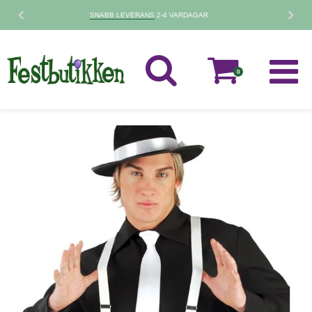
30 DAGARS
RETURPOLICY
0