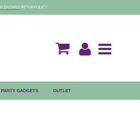
30 DAGARS
RETURPOLICY
 PARTY GADGETS
OUTLET