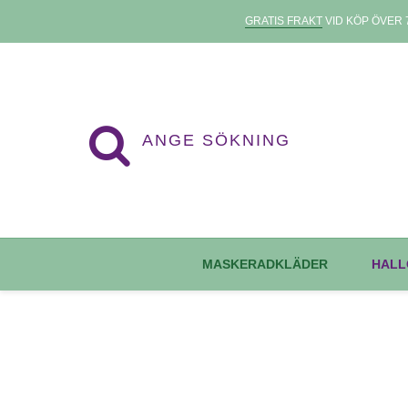
GRATIS FRAKT
VID KÖP ÖVER 7
MASKERADKLÄDER
HALL