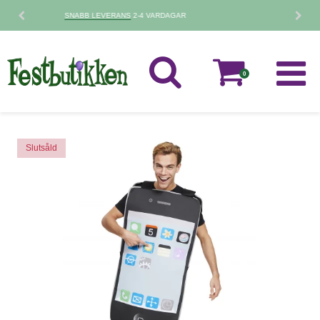
30 DAGARS
RETURPOLICY
0
Slutsåld