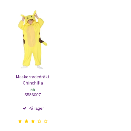
Maskerradedräkt
Chinchilla
55
5586007
På lager