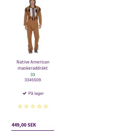
Native American
maskeraddräkt
33
3345509
På lager
449,00 SEK