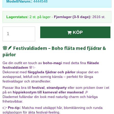
Modell/Varunr.:
4444548
Lagerstatus:
2
st.
på lager
-
Fjernlager (3-5 dage):
2616 st.
KÖP
🌸🪶 Festivaldiadem – Boho fläta med fjädrar &
pärlor
Ge din outfit en touch av
boho-magi
med detta fina
flätade
festivaldiadem
🌸✨
Dekorerat med
färgglada fjädrar och pärlor
skapar det en
avslappnad, lekfull och somrig känsla – perfekt för långa
festivaldagar och strandfester.
Passar lika bra till
festival
,
strandparty
eller som pricken över i:et
på en
hippiekostym till karneval eller maskerad
🎉
Diademet fulländar din look med naturlig charm och härliga
frihetsvibbar.
👉
Pro-tip:
Matcha med utsläppt hår, blomklänning och runda
solglasögon för äkta festival-feeling.