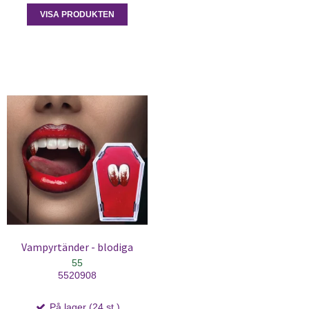
VISA PRODUKTEN
Vampyrtänder - blodiga
55
5520908
På lager (24 st.)