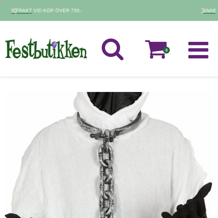
SNABB LEVERANS
2-4 VARDAGAR
0