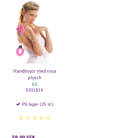
Handbojor med rosa
plysch
53
5331814
På lager (25 st.)
59,00 SEK