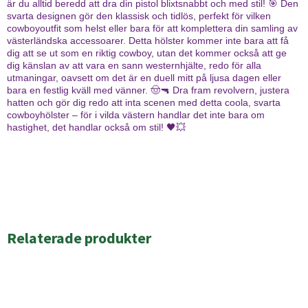
är du alltid beredd att dra din pistol blixtsnabbt och med stil! 🎯 Den
svarta designen gör den klassisk och tidlös, perfekt för vilken
cowboyoutfit som helst eller bara för att komplettera din samling av
västerländska accessoarer. Detta hölster kommer inte bara att få
dig att se ut som en riktig cowboy, utan det kommer också att ge
dig känslan av att vara en sann westernhjälte, redo för alla
utmaningar, oavsett om det är en duell mitt på ljusa dagen eller
bara en festlig kväll med vänner. 🤠🔫 Dra fram revolvern, justera
hatten och gör dig redo att inta scenen med detta coola, svarta
cowboyhölster – för i vilda västern handlar det inte bara om
hastighet, det handlar också om stil! 🖤💥
Relaterade produkter