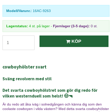
Modell/Varunr.:
16AC-9263
Lagerstatus:
4
st.
på lager
-
Fjernlager (3-5 dage):
0 st.
KÖP
cowboyhölster svart
Sväng revolvern med stil
Det svarta cowboyhölstret som gör dig redo för
vilken westernduell som helst! 🤠🔫
Är du redo att åka iväg i solnedgången och känna dig som den
coolaste cowboyen i vilda västern? Med detta svarta cowboyhölster